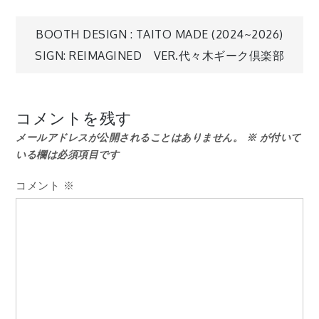
投
BOOTH DESIGN : TAITO MADE (2024~2026)
SIGN: REIMAGINED VER.代々木ギーク倶楽部
稿
ナ
コメントを残す
メールアドレスが公開されることはありません。
※
が付いて
ビ
いる欄は必須項目です
ゲ
コメント
※
ー
シ
ョ