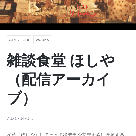
Cast / Talk
WORKS
雑談食堂 ほしや
（配信アーカイ
ブ）
2026-04-01
浅草『ほしや』にて日々の出来事や妄想を肴に晩酌する