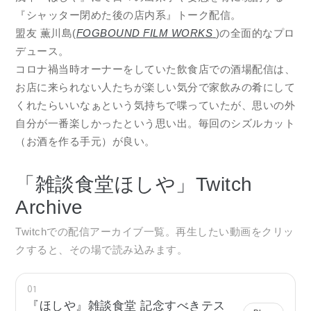
『シャッター閉めた後の店内系』トーク配信。
盟友 薫川島(
FOGBOUND FILM WORKS
)の全面的なプロ
デュース。
コロナ禍当時オーナーをしていた飲食店での酒場配信は、
お店に来られない人たちが楽しい気分で家飲みの肴にして
くれたらいいなぁという気持ちで喋っていたが、思いの外
自分が一番楽しかったという思い出。毎回のシズルカット
（お酒を作る手元）が良い。
「雑談食堂ほしや」Twitch
Archive
Twitchでの配信アーカイブ一覧。再生したい動画をクリッ
クすると、その場で読み込みます。
01
『ほしや』雑談食堂 記念すべきテス