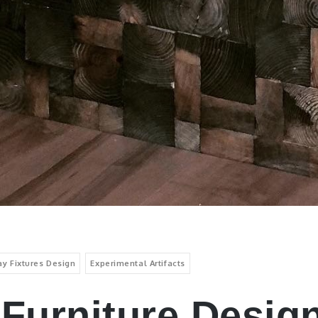
y Fixtures Design
Experimental Artifacts
Furniture Design