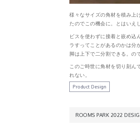
様々なサイズの角材を積み上
たのでこの機会に。とはいえ
ビスを使わずに接着と嵌め込
ラすってことがあるのかは分
脚は上下で二分割できる。の
このご時世に角材を切り刻ん
れない。
Product Design
投
ROOMS PARK 2022 DESI
稿