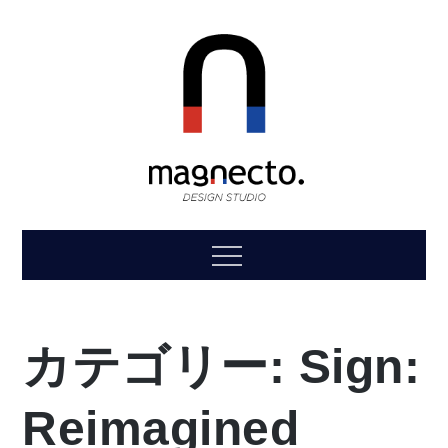
Skip
to
content
magnecto.
“magnet”+“connect to.”
Menu
カテゴリー:
Sign:
Reimagined