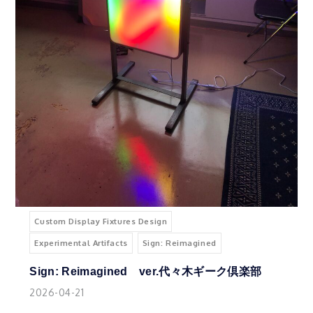
Custom Display Fixtures Design
Experimental Artifacts
Sign: Reimagined
Sign: Reimagined ver.代々木ギーク倶楽部
2026-04-21