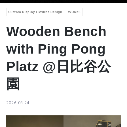
Custom Display Fixtures Design
WORKS
Wooden Bench
with Ping Pong
Platz @日比谷公
園
2026-03-24