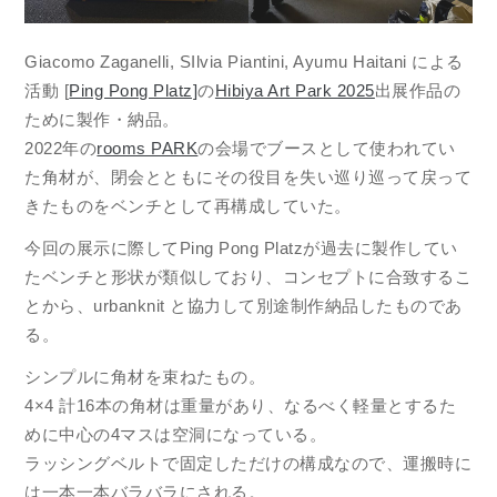
Giacomo Zaganelli, SIlvia Piantini, Ayumu Haitani による
活動 [
Ping Pong Platz]
の
Hibiya Art Park 2025
出展作品の
ために製作・納品。
2022年の
rooms PARK
の会場でブースとして使われてい
た角材が、閉会とともにその役目を失い巡り巡って戻って
きたものをベンチとして再構成していた。
今回の展示に際してPing Pong Platzが過去に製作してい
たベンチと形状が類似しており、コンセプトに合致するこ
とから、urbanknit と協力して別途制作納品したものであ
る。
シンプルに角材を束ねたもの。
4×4 計16本の角材は重量があり、なるべく軽量とするた
めに中心の4マスは空洞になっている。
ラッシングベルトで固定しただけの構成なので、運搬時に
は一本一本バラバラにされる。