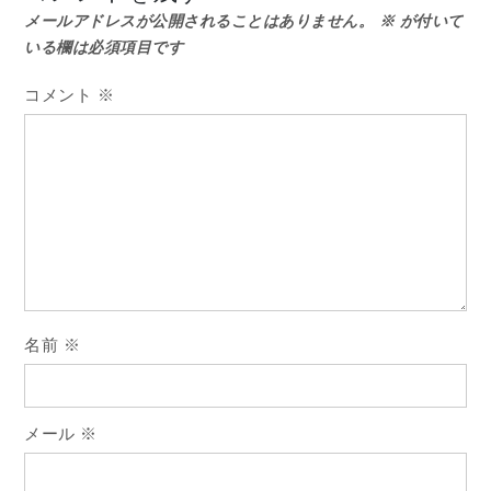
メールアドレスが公開されることはありません。
※
が付いて
ビ
いる欄は必須項目です
ゲ
コメント
※
ー
シ
ョ
ン
名前
※
メール
※